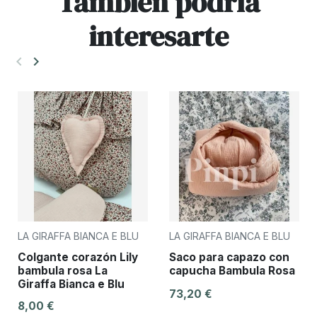
También podría
interesarte
keyboard_arrow_left
keyboard_arrow_right
Anterior
Siguiente
LA GIRAFFA BIANCA E BLU
LA GIRAFFA BIANCA E BLU
Colgante corazón Lily
Saco para capazo con
bambula rosa La
capucha Bambula Rosa
Giraffa Bianca e Blu
73,20 €
8,00 €