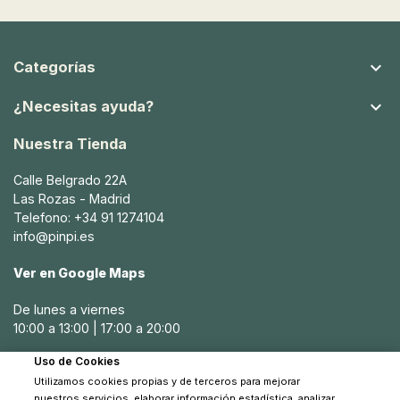

Categorías

¿Necesitas ayuda?
Nuestra Tienda
Calle Belgrado 22A
Las Rozas - Madrid
Telefono: +34 91 1274104
info@pinpi.es
Ver en Google Maps
De lunes a viernes
10:00 a 13:00 | 17:00 a 20:00
Uso de Cookies
Sábados
Utilizamos cookies propias y de terceros para mejorar
10:30 a 14:00
nuestros servicios, elaborar información estadística, analizar