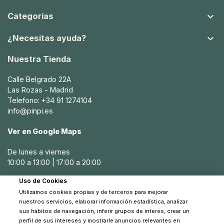

Categorías

¿Necesitas ayuda?
Nuestra Tienda
Calle Belgrado 22A
Las Rozas - Madrid
Telefono: +34 91 1274104
info@pinpi.es
Ver en Google Maps
De lunes a viernes
10:00 a 13:00 | 17:00 a 20:00
Uso de Cookies
Sábados
Utilizamos cookies propias y de terceros para mejorar
10:30 a 14:00
nuestros servicios, elaborar información estadística, analizar
sus hábitos de navegación, inferir grupos de interés, crear un
perfil de sus intereses y mostrarle anuncios relevantes en