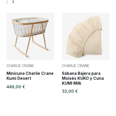
keyboard_arrow_left
keyboard_arrow_right
Anterior
Siguiente
CHARLIE CRANE
CHARLIE CRANE
Minicuna Charlie Crane
Sábana Bajera para
Kumi Desert
Moisés KUKO y Cuna
KUMI Milk
449,00 €
32,00 €