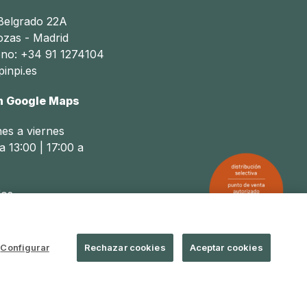
 Belgrado 22A
ozas - Madrid
ono: +34 91 1274104
inpi.es
n Google Maps
nes a viernes
a 13:00 | 17:00 a
os
a 14:00
Configurar
Rechazar cookies
Aceptar cookies