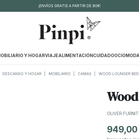
¡ENVÍOS GRATIS A PARTIR DE 80€!
OBILIARIO Y HOGAR
VIAJE
ALIMENTACIÓN
CUIDADO
OCIO
MOD
DESCANSO Y HOGAR
MOBILIARIO
CAMAS
WOOD LOUNGER BED 
Wood 
OLIVER FURNI
949,00