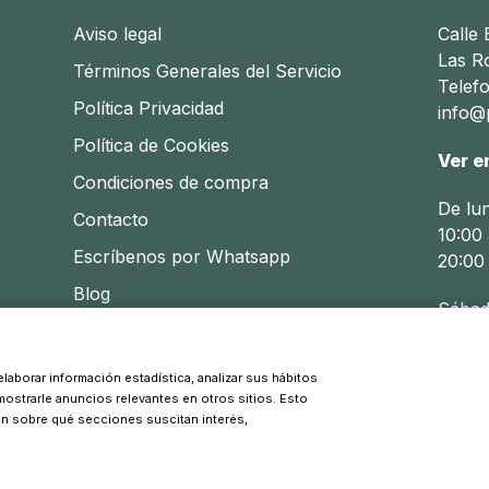
Aviso legal
Calle
Las R
Términos Generales del Servicio
Telef
Política Privacidad
info@p
Política de Cookies
Ver e
Condiciones de compra
De lu
Contacto
10:00 
Escríbenos por Whatsapp
20:00
Blog
Sábad
10:30 
laborar información estadística, analizar sus hábitos
 mostrarle anuncios relevantes en otros sitios. Esto
© 2026 Pinpi - Todos los derechos reservados
ón sobre qué secciones suscitan interés,