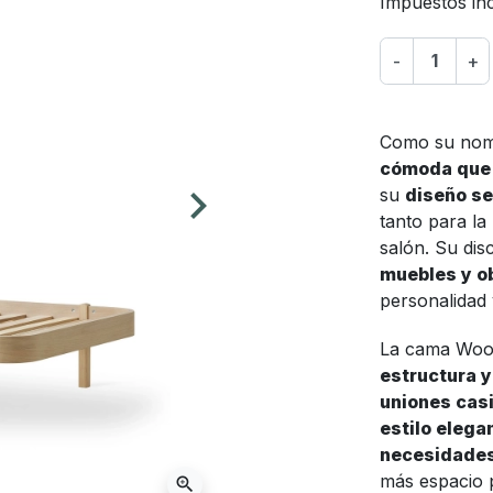
Impuestos inc
-
+
Como su nomb
cómoda que 
keyboard_arrow_right
su
diseño se
Siguiente
tanto para la
salón. Su dis
muebles y ob
personalidad 
La cama Wood
estructura y
uniones casi
estilo elega
necesidades
más espacio p
zoom_in