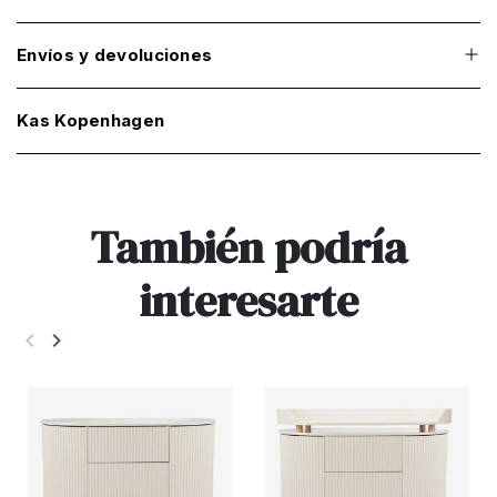
Envíos y devoluciones
Kas Kopenhagen
También podría
interesarte
keyboard_arrow_left
keyboard_arrow_right
Anterior
Siguiente