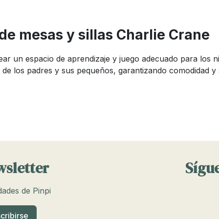
de mesas y sillas Charlie Crane
rear un espacio de aprendizaje y juego adecuado para los n
es de los padres y sus pequeños, garantizando comodidad y 
las para niños?
plicado debido a la variedad de opciones disponibles. En Pi
s de materiales duraderos y con diseños ergonómicos.
ra, tener un diseño estable y estar hechas de materiales fá
rporado, diseños temáticos y bordes redondeados para may
wsletter
Sígue
y sillas para niños Charlie Crane
edades de Pinpi
portante considerar varias características clave: