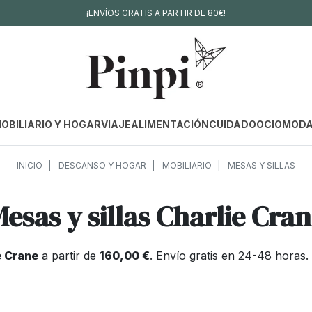
¡ENVÍOS GRATIS A PARTIR DE 80€!
OBILIARIO Y HOGAR
VIAJE
ALIMENTACIÓN
CUIDADO
OCIO
MOD
INICIO
DESCANSO Y HOGAR
MOBILIARIO
MESAS Y SILLAS
esas y sillas Charlie Cra
e Crane
a partir de
160,00 €
. Envío gratis en 24-48 horas