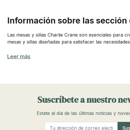
Información sobre las sección 
Las mesas y sillas Charlie Crane son esenciales para c
mesas y sillas diseñadas para satisfacer las necesidad
¿Cuales son las mejores mesas y sil
Leer más
Elegir la mejor mesa y silla para tu hijo puede ser com
combinan funcionalidad, comodidad y seguridad, hecha
Las mejores mesas y sillas deben ser ajustables en altu
características adicionales como almacenamiento inco
Suscríbete a nuestro ne
Qué características buscar en mesas 
Estate al día de las últimas noticias y nov
Al buscar mesas y sillas para niños Charlie Crane, es im