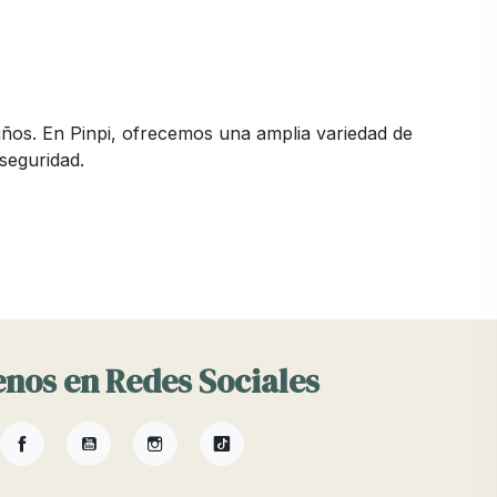
iños. En Pinpi, ofrecemos una amplia variedad de
seguridad.
npi, nos aseguramos de ofrecer mesas y sillas que
ciles de limpiar. Algunos modelos incluyen
or seguridad.
nos en Redes Sociales
Facebook
YouTube
Instagram
TikTok