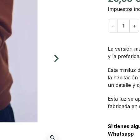
Impuestos inc
-
+
La versión m
keyboard_arrow_right
y la preferid
Siguiente
Esta miniluz 
la habitación
un detalle y 
Esta luz se 
fabricada en 
Si tienes al
Whatsapp
zoom_in