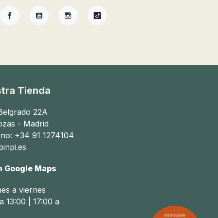
Facebook
YouTube
Instagram
TikTok
tra Tienda
 Belgrado 22A
ozas - Madrid
ono: +34 91 1274104
inpi.es
n Google Maps
nes a viernes
a 13:00 | 17:00 a