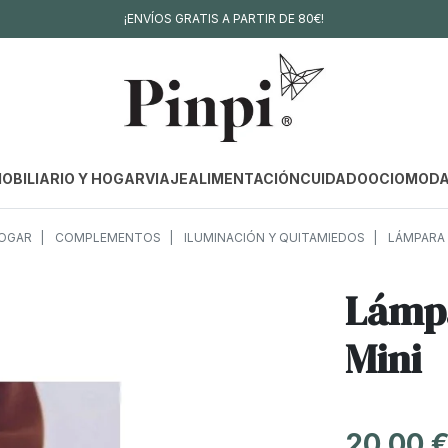
¡ENVÍOS GRATIS A PARTIR DE 80€!
OBILIARIO Y HOGAR
VIAJE
ALIMENTACIÓN
CUIDADO
OCIO
MOD
HOGAR
COMPLEMENTOS
ILUMINACIÓN Y QUITAMIEDOS
LÁMPARA 
Lámpa
Mini
20,00 