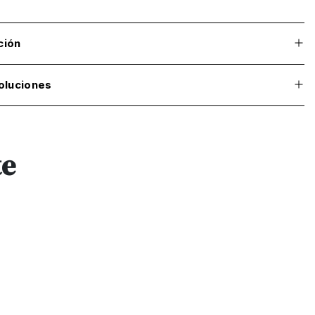
ción
oluciones
te