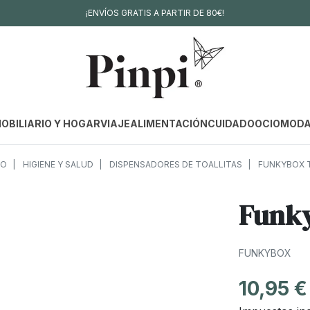
¡ENVÍOS GRATIS A PARTIR DE 80€!
OBILIARIO Y HOGAR
VIAJE
ALIMENTACIÓN
CUIDADO
OCIO
MOD
DO
HIGIENE Y SALUD
DISPENSADORES DE TOALLITAS
FUNKYBOX T
Funky
FUNKYBOX
10,95 €