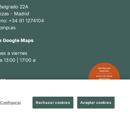
 Belgrado 22A
ozas - Madrid
ono: +34 91 1274104
inpi.es
n Google Maps
nes a viernes
a 13:00 | 17:00 a
os
a 14:00
Configurar
Rechazar cookies
Aceptar cookies