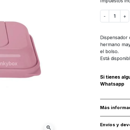
Impuestos inc
-
+
Dispensador d
hermano mayo
el bolso.
Está disponib
Si tienes al
Whatsapp
Más informa
Envíos y dev
zoom_in