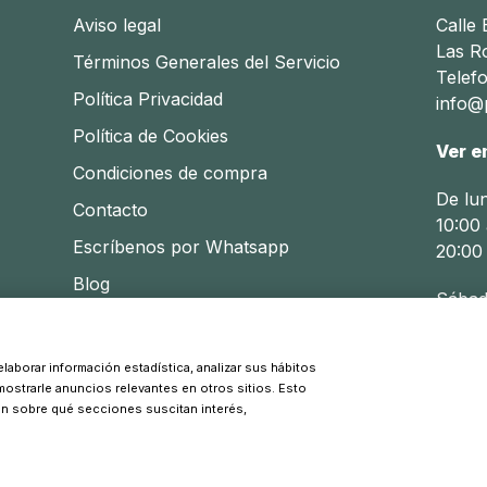
Aviso legal
Calle
Las R
Términos Generales del Servicio
Telef
Política Privacidad
info@p
Política de Cookies
Ver e
Condiciones de compra
De lu
Contacto
10:00 
Escríbenos por Whatsapp
20:00
Blog
Sábad
10:30 
laborar información estadística, analizar sus hábitos
 mostrarle anuncios relevantes en otros sitios. Esto
© 2026 Pinpi - Todos los derechos reservados
ón sobre qué secciones suscitan interés,