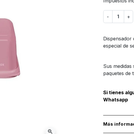
Impuestos inc
-
+
Dispensador d
especial de s
Sus medidas 
paquetes de t
Si tienes al
Whatsapp
Más informa
zoom_in