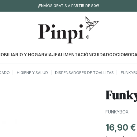
¡ENVÍOS GRATIS A PARTIR DE 80€!
OBILIARIO Y HOGAR
VIAJE
ALIMENTACIÓN
CUIDADO
OCIO
MOD
DADO
HIGIENE Y SALUD
DISPENSADORES DE TOALLITAS
FUNKYBO
Funky
FUNKYBOX
16,90 €