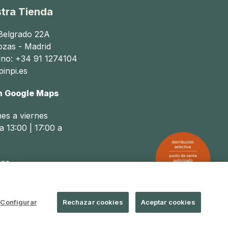
tra Tienda
 Belgrado 22A
ozas - Madrid
ono: +34 91 1274104
inpi.es
n Google Maps
nes a viernes
a 13:00 | 17:00 a
os
a 14:00
Configurar
Rechazar cookies
Aceptar cookies