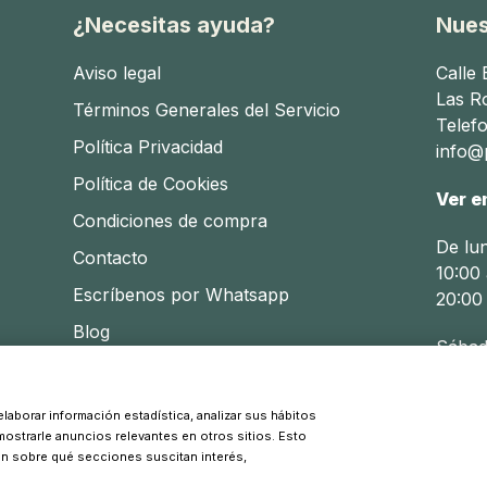
¿Necesitas ayuda?
Nues
Aviso legal
Calle
Las R
Términos Generales del Servicio
Telef
Política Privacidad
info@p
Política de Cookies
Ver e
Condiciones de compra
De lu
Contacto
10:00 
Escríbenos por Whatsapp
20:00
Blog
Sábad
10:30 
laborar información estadística, analizar sus hábitos
 mostrarle anuncios relevantes en otros sitios. Esto
© 2026 Pinpi - Todos los derechos reservados
ón sobre qué secciones suscitan interés,