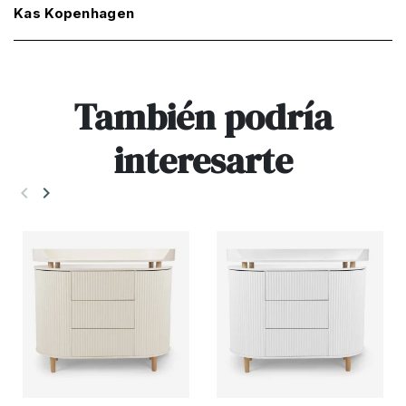
Kas Kopenhagen
También podría
interesarte
keyboard_arrow_left
keyboard_arrow_right
Anterior
Siguiente