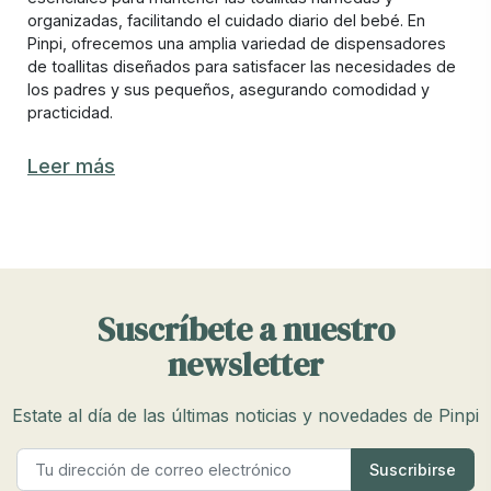
organizadas, facilitando el cuidado diario del bebé. En
Pinpi, ofrecemos una amplia variedad de dispensadores
de toallitas diseñados para satisfacer las necesidades de
los padres y sus pequeños, asegurando comodidad y
practicidad.
Los mejores dispensadores de toallitas
Leer más
para bebé Charlie Crane
Elegir el mejor dispensador de toallitas para tu bebé
Charlie Crane puede ser complicado debido a la variedad
de opciones disponibles. En Pinpi, nos aseguramos de
ofrecer dispensadores que combinan funcionalidad y
Suscríbete a nuestro
diseño, hechos de materiales duraderos y con
características que facilitan su uso.
newsletter
Los mejores dispensadores de toallitas deben mantener
las toallitas húmedas y frescas, ser fáciles de recargar y
Estate al día de las últimas noticias y novedades de Pinpi
tener un diseño que permita extraer las toallitas con una
sola mano.