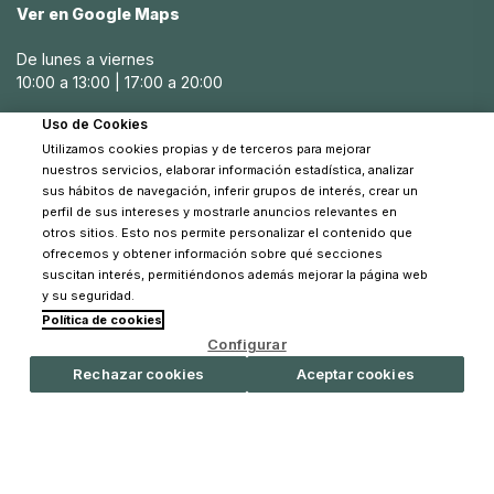
Ver en Google Maps
Al elegir un dispensador de toallitas para tu bebé Charlie
De lunes a viernes
Crane, es importante considerar el tamaño, el diseño y la
10:00 a 13:00 | 17:00 a 20:00
funcionalidad. En Pinpi, ofrecemos una variedad de
dispensadores que cumplen con estos criterios,
Uso de Cookies
Sábados
asegurando que encuentres el dispensador perfecto para
Utilizamos cookies propias y de terceros para mejorar
10:30 a 14:00
tus necesidades.
nuestros servicios, elaborar información estadística, analizar
sus hábitos de navegación, inferir grupos de interés, crear un
Elige un dispensador con un cierre hermético que
perfil de sus intereses y mostrarle anuncios relevantes en
mantenga las toallitas húmedas y frescas. Asegúrate de
otros sitios. Esto nos permite personalizar el contenido que
que sea fácil de recargar y de usar con una sola mano,
ofrecemos y obtener información sobre qué secciones
especialmente durante los cambios de pañales.
suscitan interés, permitiéndonos además mejorar la página web
y su seguridad.
Cómo mantener las toallitas húmedas en el
Política de cookies
© 2026 Pinpi - Todos los derechos reservados
dispensador
Configurar
Rechazar cookies
Aceptar cookies
Mantener las toallitas húmedas en el dispensador Charlie
Crane es esencial para su efectividad. Asegúrate de que
el dispensador tenga un cierre hermético para evitar que
las toallitas se sequen. Además, guarda el dispensador en
un lugar fresco y seco, lejos de la luz directa del sol.