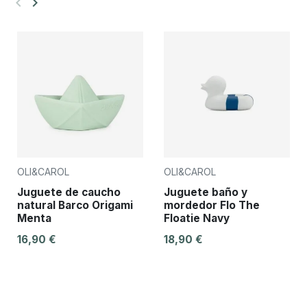
keyboard_arrow_left
keyboard_arrow_right
Anterior
Siguiente
OLI&CAROL
OLI&CAROL
Juguete de caucho
Juguete baño y
natural Barco Origami
mordedor Flo The
Menta
Floatie Navy
16,90 €
18,90 €