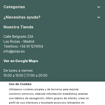

Categorías

¿Necesitas ayuda?
Nuestra Tienda
Calle Belgrado 22A
Las Rozas - Madrid
Telefono: +34 91 1274104
info@pinpi.es
Ver en Google Maps
De lunes a viernes
10:00 a 13:00 | 17:00 a 20:00
Uso de Cookies
Sábados
Utilizamos cookies propias y de terceros para mejorar
10:30 a 14:00
nuestros servicios, elaborar información estadística, analizar
sus hábitos de navegación, inferir grupos de interés, crear un
perfil de sus intereses y mostrarle anuncios relevantes en