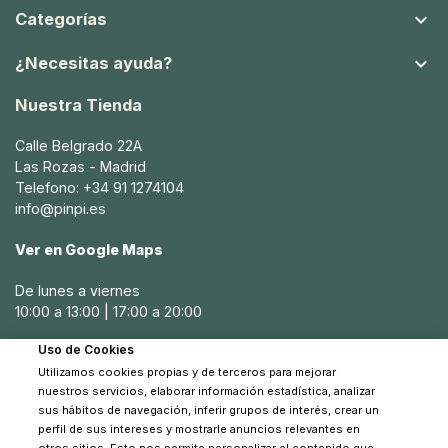

Categorías

¿Necesitas ayuda?
Nuestra Tienda
Calle Belgrado 22A
Las Rozas - Madrid
Telefono: +34 91 1274104
info@pinpi.es
Ver en Google Maps
De lunes a viernes
10:00 a 13:00 | 17:00 a 20:00
Uso de Cookies
Sábados
10:30 a 14:00
Utilizamos cookies propias y de terceros para mejorar
nuestros servicios, elaborar información estadística, analizar
sus hábitos de navegación, inferir grupos de interés, crear un
perfil de sus intereses y mostrarle anuncios relevantes en