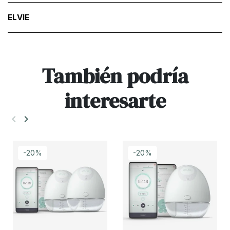
ELVIE
También podría
interesarte
keyboard_arrow_left
keyboard_arrow_right
Anterior
Siguiente
-20%
-20%