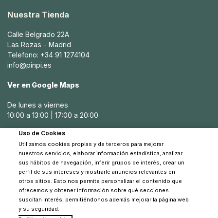
Nuestra Tienda
Calle Belgrado 22A
Las Rozas - Madrid
Telefono: +34 91 1274104
info@pinpi.es
Ver en Google Maps
De lunes a viernes
10:00 a 13:00 | 17:00 a 20:00
Uso de Cookies
Sábados
Utilizamos cookies propias y de terceros para mejorar
10:30 a 14:00
nuestros servicios, elaborar información estadística, analizar
sus hábitos de navegación, inferir grupos de interés, crear un
perfil de sus intereses y mostrarle anuncios relevantes en
otros sitios. Esto nos permite personalizar el contenido que
ofrecemos y obtener información sobre qué secciones
suscitan interés, permitiéndonos además mejorar la página web
y su seguridad.