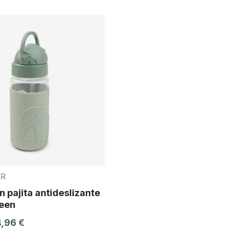
ER
n pajita antideslizante
een
4,96 €