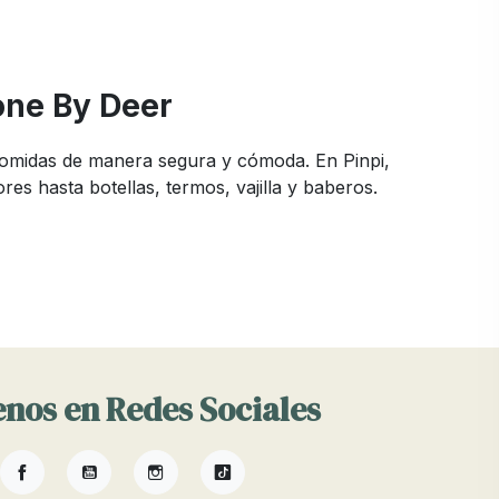
one By Deer
comidas de manera segura y cómoda. En Pinpi,
es hasta botellas, termos, vajilla y baberos.
iones disponibles. En Pinpi, nos aseguramos de ofrecer
e los padres y sus bebés.
s, la vajilla, los baberos y las bolsas de la merienda.
 tus necesidades y estilo de vida.
nos en Redes Sociales
entación exitosa y cómoda. Las tronas y elevadores
Facebook
YouTube
Instagram
TikTok