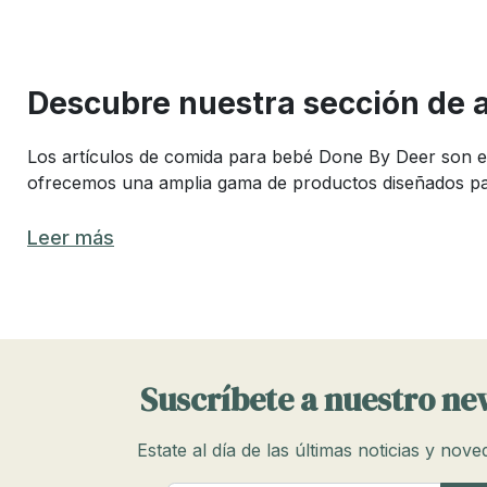
Descubre nuestra sección de 
Los artículos de comida para bebé Done By Deer son es
ofrecemos una amplia gama de productos diseñados para f
Los mejores artículos de comida par
Leer más
Elegir los mejores artículos de comida para bebé Done
productos que combinan funcionalidad, seguridad y dura
Entre los artículos de comida más populares se encuentra
Cada uno de estos productos cumple una función específ
Suscríbete a nuestro ne
Artículos de comida indispensables
Estate al día de las últimas noticias y nov
Algunos artículos de comida para bebé Done By Deer so