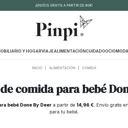
¡ENVÍOS GRATIS A PARTIR DE 80€!
OBILIARIO Y HOGAR
VIAJE
ALIMENTACIÓN
CUIDADO
OCIO
MOD
INICIO
ALIMENTACIÓN
COMIDA
 de comida para bebé Do
ara bebé Done By Deer
a partir de
14,96 €
. Envío gratis
para tu bebé.