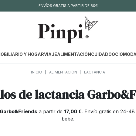
¡ENVÍOS GRATIS A PARTIR DE 80€!
OBILIARIO Y HOGAR
VIAJE
ALIMENTACIÓN
CUIDADO
OCIO
MOD
INICIO
ALIMENTACIÓN
LACTANCIA
los de lactancia Garbo&F
a Garbo&Friends
a partir de
17,00 €
. Envío gratis en 24-4
bebé.