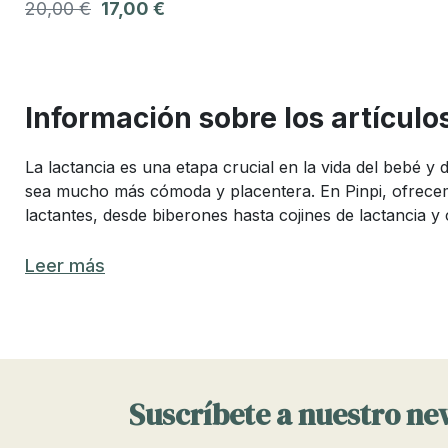
20,00 €
17,00 €
Información sobre los artícul
La lactancia es una etapa crucial en la vida del bebé 
sea mucho más cómoda y placentera. En Pinpi, ofrecemo
lactantes, desde biberones hasta cojines de lactancia y 
Los mejores artículos de lactancia: 
Leer más
Elegir los mejores artículos de lactancia Garbo&Friend
productos que combinan funcionalidad, seguridad y comod
Entre los artículos de lactancia más populares se encue
esenciales. Cada uno de estos productos cumple una func
Suscríbete a nuestro ne
Artículos de lactancia indispensable