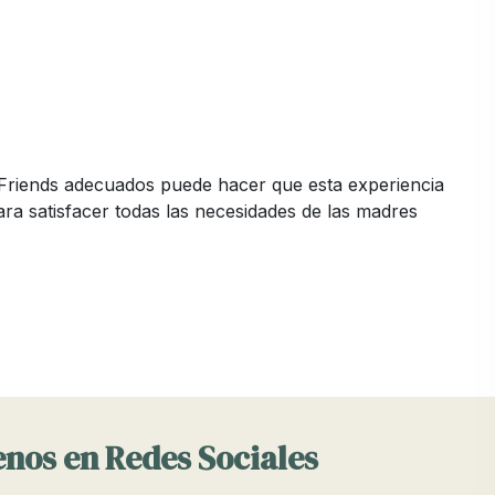
bo&Friends adecuados puede hacer que esta experiencia
a satisfacer todas las necesidades de las madres
sponibles. En Pinpi, nos aseguramos de ofrecer
el bebé.
s de lactancia, quitababitas y otros accesorios
e adapten a tus necesidades y estilo de vida.
nos en Redes Sociales