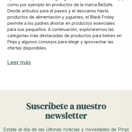
como por ejemplo en productos de la marca BeSafe.
Desde artículos para el paseo y el descanso hasta
productos de alimentación y juguetes, el Black Friday
permite a los padres ahorrar en productos esenciales
para sus pequeños. A continuación, exploraremos las
categorías más destacadas de productos para bebés en
Pinpi y algunos consejos para elegir y aprovechar las
ofertas disponibles.
Productos para el paseo: carritos, sillas de
Leer más
paseo y más en Black Friday
Uno de los productos para bebés más buscados durante
el Black Friday son los artículos para el paseo, ya que son
una inversión significativa para las familias. En Pinpi,
encontrarás descuentos en carritos de bebé y sillas de
Suscríbete a nuestro
paseo de diferentes tipos, ya sea que busques un
modelo compacto para ciudad o uno más robusto para
newsletter
terrenos variados. Aprovechar el Black Friday para
comprar estos productos garantiza una buena oferta en
artículos de calidad que se usan a diario.
Estate al día de las últimas noticias y novedades de Pinpi