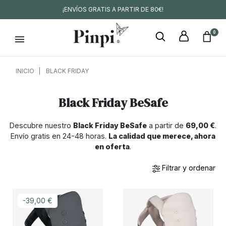
¡ENVÍOS GRATIS A PARTIR DE 80€!
0
INICIO
BLACK FRIDAY
Black Friday BeSafe
Descubre nuestro
Black Friday BeSafe
a partir de
69,00 €
.
Envío gratis en 24-48 horas.
La calidad que merece, ahora
en oferta
.
Filtrar y ordenar
-39,00 €