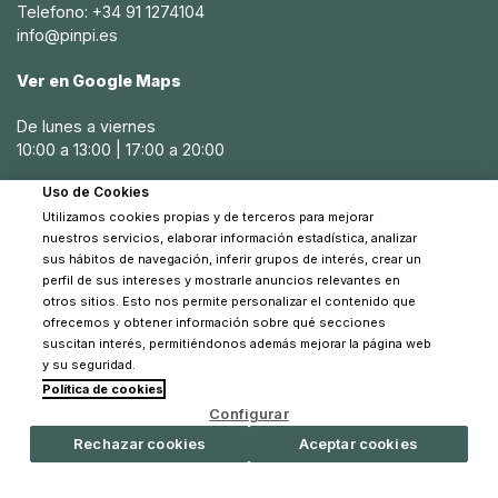
Telefono: +34 91 1274104
en cunas portátiles, bolsas de viaje para llevar todo lo
info@pinpi.es
necesario para el bebé y otros accesorios que facilitan los
viajes en familia. Comprar en Black Friday permite a los
Ver en Google Maps
padres invertir en productos duraderos y de marcas
confiables sin hacer un gran desembolso.
De lunes a viernes
10:00 a 13:00 | 17:00 a 20:00
Productos para la alimentación: tronas,
biberones y más con descuentos en Black
Uso de Cookies
Sábados
Friday
Utilizamos cookies propias y de terceros para mejorar
10:30 a 14:00
nuestros servicios, elaborar información estadística, analizar
Durante el Black Friday, también se pueden encontrar
sus hábitos de navegación, inferir grupos de interés, crear un
grandes ofertas en productos de alimentación para
perfil de sus intereses y mostrarle anuncios relevantes en
otros sitios. Esto nos permite personalizar el contenido que
bebés, como tronas y biberones. Una buena trona es
ofrecemos y obtener información sobre qué secciones
fundamental para la comodidad y seguridad del bebé
suscitan interés, permitiéndonos además mejorar la página web
durante las comidas, y en Pinpi encontrarás opciones con
y su seguridad.
descuentos especiales en diferentes modelos y marcas.
Política de cookies
© 2026 Pinpi - Todos los derechos reservados
Configurar
Además, Pinpi ofrece descuentos en otros accesorios de
alimentación como calentadores de biberones, set de
Rechazar cookies
Aceptar cookies
cubiertos y vajillas para bebés, e incluso robot de cocina
para preparar comida casera. Al aprovechar estas ofertas