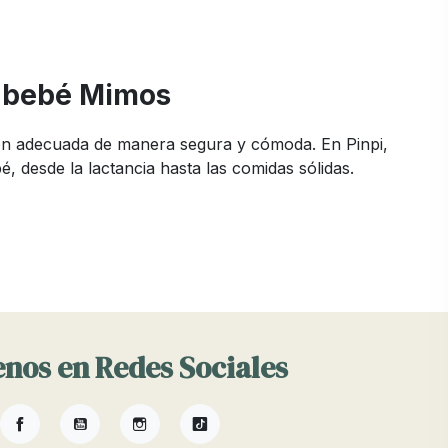
e bebé Mimos
ción adecuada de manera segura y cómoda. En Pinpi,
 desde la lactancia hasta las comidas sólidas.
opciones disponibles. En Pinpi, nos aseguramos de
 como las comidas del bebé.
babitas. Para las comidas, los artículos esenciales
egir aquellos que mejor se adapten a tus necesidades y
nos en Redes Sociales
Facebook
YouTube
Instagram
TikTok