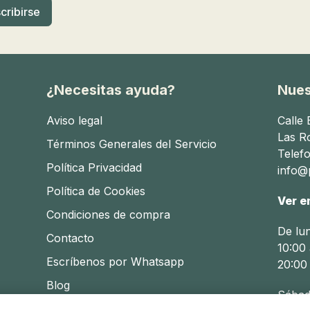
 y de la madre, y contar con los artículos adecuados pued
pensables incluyen:
rmitiendo una transición suave entre el pecho y el biberón.
¿Necesitas ayuda?
Nues
 a la temperatura perfecta.
Aviso legal
Calle
erna de manera eficiente.
Las R
Términos Generales del Servicio
durante la alimentación.
Telef
Política Privacidad
info@p
de lactancia diseñados para proporcionar comodidad y efici
Política de Cookies
Ver e
 del bebé
Condiciones de compra
De lu
Contacto
s artículos adecuados para facilitar la transición a las co
10:00 
Escríbenos por Whatsapp
20:00
Blog
camente para bebés.
Sábad