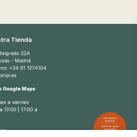
e hacer que esta experiencia sea mucho más cómoda y
tra Tienda
 Belgrado 22A
ozas - Madrid
ono: +34 91 1274104
inpi.es
encia a las madres lactantes.
n Google Maps
nes a viernes
midas sólidas. Algunos artículos de comida para bebé
a 13:00 | 17:00 a
os