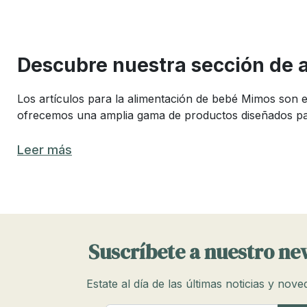
Descubre nuestra sección de a
Los artículos para la alimentación de bebé Mimos son 
ofrecemos una amplia gama de productos diseñados para 
¿Que artículos para la alimentación 
Leer más
Elegir los mejores artículos para la alimentación de t
ofrecer productos que combinan funcionalidad, seguridad
Entre los artículos de lactancia más populares se encue
incluyen vajilla, tronas y baberos. Cada uno de estos 
Suscríbete a nuestro ne
estilo de vida.
Estate al día de las últimas noticias y nov
Artículos indispensables para la lac