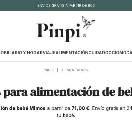
¡ENVÍOS GRATIS A PARTIR DE 80€!
OBILIARIO Y HOGAR
VIAJE
ALIMENTACIÓN
CUIDADO
OCIO
MOD
INICIO
ALIMENTACIÓN
s para alimentación de b
ción de bebé Mimos
a partir de
71,00 €
. Envío gratis en
tu bebé.