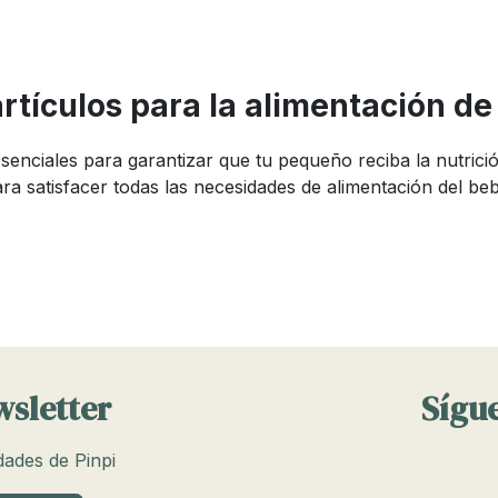
rtículos para la alimentación d
esenciales para garantizar que tu pequeño reciba la nutri
satisfacer todas las necesidades de alimentación del bebé,
de bebé elegir?
u bebé Mimos puede ser complicado debido a la variedad de 
 y durabilidad, diseñados para facilitar tanto la lactancia
ntran los biberones, calienta biberones, sacaleches y quita
productos cumple una función específica y es importante el
wsletter
Sígue
edades de Pinpi
tancia del bebé