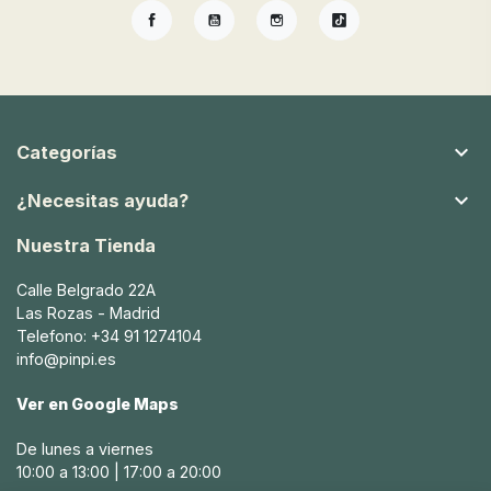
del bebé
Facebook
YouTube
Instagram
TikTok
La lactancia es una etapa crucial en la vida del bebé y de
la madre, y contar con los artículos adecuados puede
hacer que esta experiencia sea mucho más cómoda y
placentera. Algunos artículos de lactancia Babybrezza
indispensables incluyen:

Categorías
Biberones: esenciales para la alimentación del bebé,

¿Necesitas ayuda?
permitiendo una transición suave entre el pecho y el
biberón.
Nuestra Tienda
Calienta biberones: aseguran que la leche esté siempre a
Calle Belgrado 22A
la temperatura perfecta.
Las Rozas - Madrid
Telefono: +34 91 1274104
Sacaleches: permiten extraer y almacenar la leche
info@pinpi.es
materna de manera eficiente.
Ver en Google Maps
Quitababitas: ayudan a mantener al bebé limpio y seco
durante la alimentación.
De lunes a viernes
10:00 a 13:00 | 17:00 a 20:00
En Pinpi, ofrecemos una amplia selección de artículos de