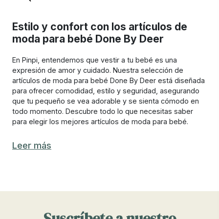
Estilo y confort con los artículos de
moda para bebé Done By Deer
En Pinpi, entendemos que vestir a tu bebé es una
expresión de amor y cuidado. Nuestra selección de
artículos de moda para bebé Done By Deer está diseñada
para ofrecer comodidad, estilo y seguridad, asegurando
que tu pequeño se vea adorable y se sienta cómodo en
todo momento. Descubre todo lo que necesitas saber
para elegir los mejores artículos de moda para bebé.
Los mejores artículos de moda para bebés
Leer más
Done By Deer
Elegir los artículos de moda Done By Deer adecuados
puede marcar una gran diferencia en el estilo y la
comodidad de tu bebé. En Pinpi, ofrecemos una variedad
de productos que combinan materiales suaves y
Suscríbete a nuestro
duraderos con diseños encantadores. Entre nuestros