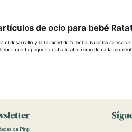
 artículos de ocio para bebé Rat
a el desarrollo y la felicidad de tu bebé. Nuestra selecció
itiendo que tu pequeño disfrute al máximo de cada moment
 bebés Ratatam
libre de tu bebé puede hacer que cada día sea una nueva a
 con diseños atractivos. Entre nuestros productos más de
ado para proporcionar horas de diversión y aprendizaje.
prendizaje
wsletter
Sígue
ivo y motor de los bebés. En Pinpi, contamos con una ampli
edades de Pinpi