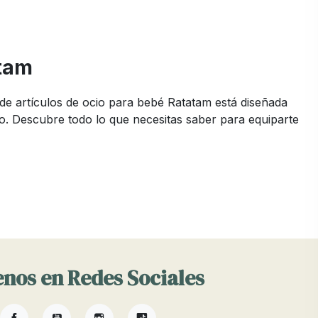
atam
n de artículos de ocio para bebé Ratatam está diseñada
o. Descubre todo lo que necesitas saber para equiparte
ventura. En Pinpi, ofrecemos una variedad de
stacados se encuentran los juguetes para bebés y los
nos en Redes Sociales
a gama de juguetes para bebés que incluyen peluches,