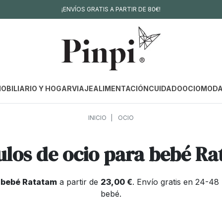
¡ENVÍOS GRATIS A PARTIR DE 80€!
OBILIARIO Y HOGAR
VIAJE
ALIMENTACIÓN
CUIDADO
OCIO
MOD
INICIO
OCIO
ulos de ocio para bebé R
a bebé Ratatam
a partir de
23,00 €
. Envío gratis en 24-4
bebé.