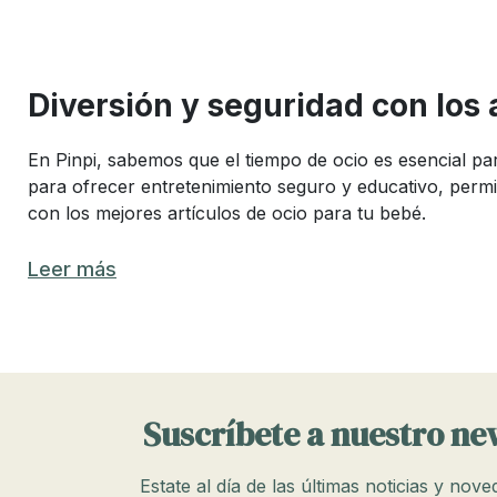
Diversión y seguridad con los
En Pinpi, sabemos que el tiempo de ocio es esencial par
para ofrecer entretenimiento seguro y educativo, perm
con los mejores artículos de ocio para tu bebé.
Los mejores artículos de ocio para
Leer más
Elegir los artículos Ratatam adecuados para el tiempo 
productos que combinan materiales seguros y duraderos
artículos de playa y piscina para bebé, cada uno diseñ
Juguetes para bebés: Diversión y a
Suscríbete a nuestro ne
Los juguetes son esenciales para el desarrollo cognit
Estate al día de las últimas noticias y nov