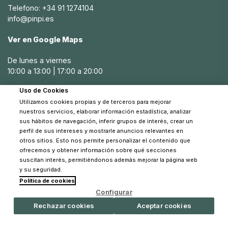
y comodidad, permitiendo que tu bebé disfrute del agua y
Telefono: +34 91 1274104
el sol de manera segura.
info@pinpi.es
Cómo elegir artículos de ocio seguros para
Ver en Google Maps
tu bebé
De lunes a viernes
La seguridad es una prioridad al elegir artículos de ocio
10:00 a 13:00 | 17:00 a 20:00
para bebés. En Pinpi, todos nuestros productos están
hechos de materiales no tóxicos y hipoalergénicos,
Uso de Cookies
Sábados
asegurando que sean seguros para el uso infantil. Es
Utilizamos cookies propias y de terceros para mejorar
10:30 a 14:00
importante considerar factores como la edad del bebé,
nuestros servicios, elaborar información estadística, analizar
los materiales utilizados y las características de seguridad
sus hábitos de navegación, inferir grupos de interés, crear un
al seleccionar juguetes y artículos de playa y piscina.
perfil de sus intereses y mostrarle anuncios relevantes en
otros sitios. Esto nos permite personalizar el contenido que
Dónde comprar artículos de ocio para bebé
ofrecemos y obtener información sobre qué secciones
suscitan interés, permitiéndonos además mejorar la página web
Badawii
y su seguridad.
Política de cookies
© 2026 Pinpi - Todos los derechos reservados
Pinpi es tu tienda de confianza para comprar artículos de
Configurar
ocio para bebé de alta calidad. Nos enorgullece ofrecer
Rechazar cookies
Aceptar cookies
una amplia variedad de modelos que satisfacen las
necesidades de todos los pequeños aventureros. Desde
juguetes educativos hasta artículos de playa y piscina,