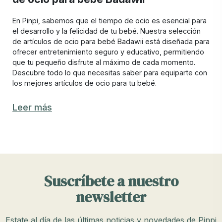
En Pinpi, sabemos que el tiempo de ocio es esencial para
el desarrollo y la felicidad de tu bebé. Nuestra selección
de artículos de ocio para bebé Badawii está diseñada para
ofrecer entretenimiento seguro y educativo, permitiendo
que tu pequeño disfrute al máximo de cada momento.
Descubre todo lo que necesitas saber para equiparte con
los mejores artículos de ocio para tu bebé.
Los mejores artículos de ocio para bebés
Leer más
Badawii
Elegir los artículos Badawii adecuados para el tiempo libre
de tu bebé puede hacer que cada día sea una nueva
aventura. En Pinpi, ofrecemos una variedad de productos
que combinan materiales seguros y duraderos con
Suscríbete a nuestro
diseños atractivos. Entre nuestros productos más
destacados se encuentran los juguetes para bebés y los
newsletter
artículos de playa y piscina para bebé, cada uno diseñado
para proporcionar horas de diversión y aprendizaje.
Estate al día de las últimas noticias y novedades de Pinpi