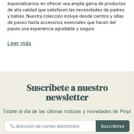
especializamos en ofrecer una amplia gama de productos
de alta calidad que satisfacen las necesidades de padres
y bebés. Nuestra colección incluye desde carritos y sillas
de paseo hasta accesorios esenciales que hacen del
paseo una experiencia agradable y segura.
Características destacadas de los artículos
Leer más
de paseo para bebé BeSafe
Los artículos de paseo para bebé BeSafe disponibles en
Pinpi están diseñados con la máxima atención a la
comodidad, funcionalidad y seguridad. Entre las
características más destacadas de nuestros productos se
Suscríbete a nuestro
encuentran:
newsletter
Materiales de alta calidad:
Aseguran durabilidad y
resistencia, proporcionando un uso prolongado y
confiable.
Estate al día de las últimas noticias y novedades de Pinpi
Diseño ergonómico:
Proporciona un soporte adecuado
para el bebé, favoreciendo una postura saludable.