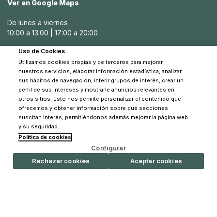
Ver en Google Maps
Para complementar tu carrito o silla de paseo, ofrecemos
De lunes a viernes
una amplia gama de accesorios que mejoran la
10:00 a 13:00 | 17:00 a 20:00
funcionalidad y comodidad de tus paseos:
Uso de Cookies
Sábados
Sombrillas y parasoles:
Protegen al bebé del sol,
Utilizamos cookies propias y de terceros para mejorar
10:30 a 14:00
ofreciendo sombra y frescura durante los paseos.
nuestros servicios, elaborar información estadística, analizar
sus hábitos de navegación, inferir grupos de interés, crear un
Bolsas y bolsos:
Espaciosas y organizadas, ideales para
perfil de sus intereses y mostrarle anuncios relevantes en
llevar todo lo necesario para el bebé.
otros sitios. Esto nos permite personalizar el contenido que
ofrecemos y obtener información sobre qué secciones
Colchonetas y fundas:
Añaden una capa extra de
suscitan interés, permitiéndonos además mejorar la página web
comodidad y estilo, fáciles de quitar y lavar.
y su seguridad.
Política de cookies
© 2026 Pinpi - Todos los derechos reservados
Seguridad y confort
Configurar
Rechazar cookies
Aceptar cookies
La seguridad es una prioridad para nosotros. Todos los
artículos de paseo para bebé BeSafe en Pinpi cumplen
con los más altos estándares de seguridad. Los carritos y
sillas de paseo incluyen cinturones de seguridad de cinco
puntos, frenos de fácil acceso y sistemas de suspensión
que aseguran una conducción suave y estable. Además,